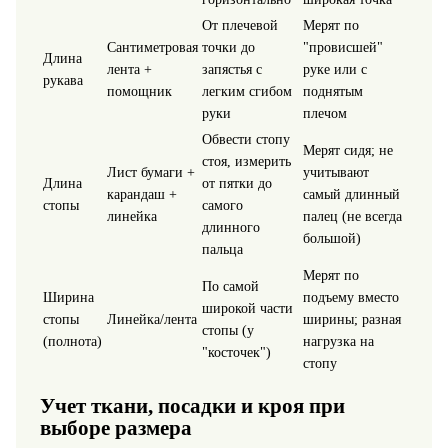
От плечевой
Мерят по
Сантиметровая
точки до
"провисшей"
Длина
лента +
запястья с
руке или с
рукава
помощник
легким сгибом
поднятым
руки
плечом
Обвести стопу
Мерят сидя; не
стоя, измерить
Лист бумаги +
учитывают
Длина
от пятки до
карандаш +
самый длинный
стопы
самого
линейка
палец (не всегда
длинного
большой)
пальца
Мерят по
По самой
Ширина
подъему вместо
широкой части
стопы
Линейка/лента
ширины; разная
стопы (у
(полнота)
нагрузка на
"косточек")
стопу
Учет ткани, посадки и кроя при
выборе размера