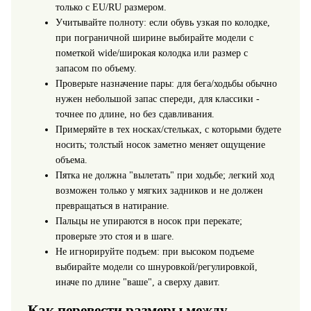
только с EU/RU размером.
Учитывайте полноту: если обувь узкая по колодке,
при пограничной ширине выбирайте модели с
пометкой wide/широкая колодка или размер с
запасом по объему.
Проверьте назначение пары: для бега/ходьбы обычно
нужен небольшой запас спереди, для классики -
точнее по длине, но без сдавливания.
Примеряйте в тех носках/стельках, с которыми будете
носить; толстый носок заметно меняет ощущение
объема.
Пятка не должна "вылетать" при ходьбе; легкий ход
возможен только у мягких задников и не должен
превращаться в натирание.
Пальцы не упираются в носок при перекате;
проверьте это стоя и в шаге.
Не игнорируйте подъем: при высоком подъеме
выбирайте модели со шнуровкой/регулировкой,
иначе по длине "ваше", а сверху давит.
Как перевести размеры между