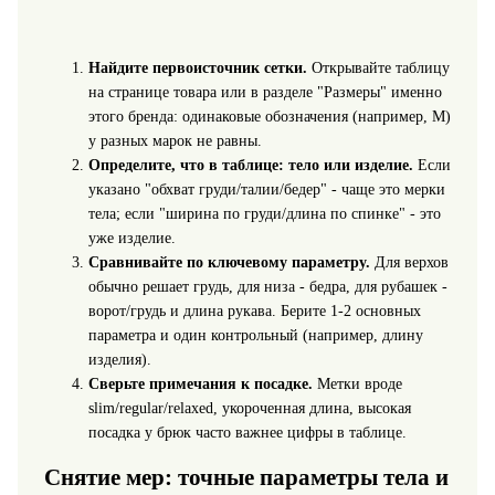
Найдите первоисточник сетки.
Открывайте таблицу
на странице товара или в разделе "Размеры" именно
этого бренда: одинаковые обозначения (например, M)
у разных марок не равны.
Определите, что в таблице: тело или изделие.
Если
указано "обхват груди/талии/бедер" - чаще это мерки
тела; если "ширина по груди/длина по спинке" - это
уже изделие.
Сравнивайте по ключевому параметру.
Для верхов
обычно решает грудь, для низа - бедра, для рубашек -
ворот/грудь и длина рукава. Берите 1-2 основных
параметра и один контрольный (например, длину
изделия).
Сверьте примечания к посадке.
Метки вроде
slim/regular/relaxed, укороченная длина, высокая
посадка у брюк часто важнее цифры в таблице.
Снятие мер: точные параметры тела и