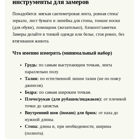
инструменты для замеров
Понадобятся: мягкая сантиметровая лента, ровная стена/
зеркало, лист бумаги и линейка для стопы, тонкие носки
(для обуви), помощник (желательно), блокнот/заметки.
Замеры делайте в тонкой одежде или белье, стоя ровно, без
втягивания живота.
Что именно измерять (минимальный набор)
Грудь:
по самым выступающим точкам, лента
параллельно полу.
Талия:
по естественной линии талии (не по поясу
джинсов).
Бедра:
по самым широким точкам.
Плечо/рукав (для рубашек/пиджаков):
от плечевой
точки до запястья.
Внутренний шов (inseam) для брюк:
от паха до
нужной длины.
Стопа:
длина и, при необходимости, ширина
(полнота).