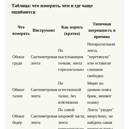
Таблица: что измерять, чем и где чаще
ошибаются
Типичная
Что
Как мерить
Инструмент
погрешность и
измерять
(кратко)
причина
Непараллельная
По
лента,
Обхват
Сантиметровая
выступающим
"перетянули"
груди
лента
точкам, лента
или оставили
горизонтально
слишком
свободно
По
Мерят по
Обхват
Сантиметровая
естественной
уровню пояса
талии
лента
талии, без
брюк; меняют
втягивания
осанку
По самой
Лента "уходит"
Обхват
Сантиметровая
широкой части,
вверх/вниз, не
бедер
лента
лента
найдена самая
горизонтально
широкая точка