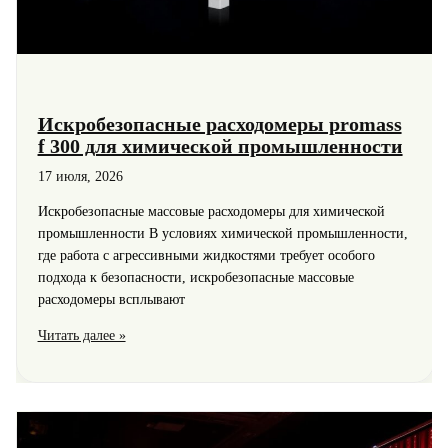
Искробезопасные расходомеры promass
f 300 для химической промышленности
17 июля, 2026
Искробезопасные массовые расходомеры для химической
промышленности В условиях химической промышленности,
где работа с агрессивными жидкостями требует особого
подхода к безопасности, искробезопасные массовые
расходомеры всплывают
Искробезопасные
Читать далее »
расходомеры
promass
f
300
для