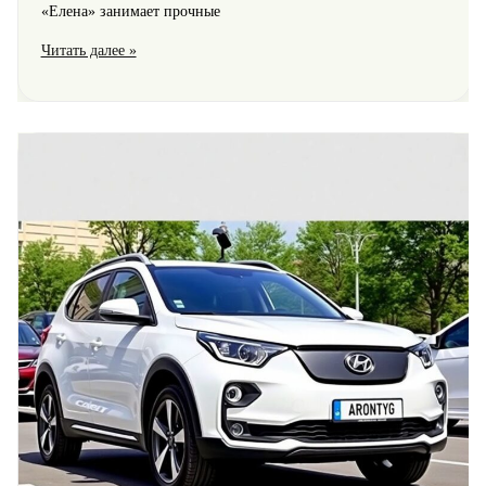
«Елена» занимает прочные
О
Читать далее »
фабрике
трикотажа
ТД
«Елена»:
качество,
доступность
и
современные
технологии