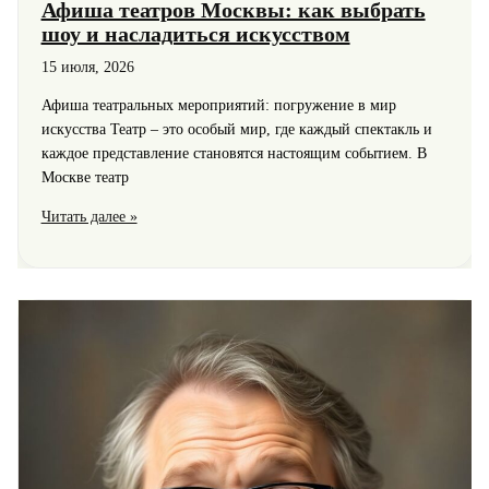
Афиша театров Москвы: как выбрать
шоу и насладиться искусством
15 июля, 2026
Афиша театральных мероприятий: погружение в мир
искусства Театр – это особый мир, где каждый спектакль и
каждое представление становятся настоящим событием. В
Москве театр
Афиша
Читать далее »
театров
Москвы:
как
выбрать
шоу
и
насладиться
искусством