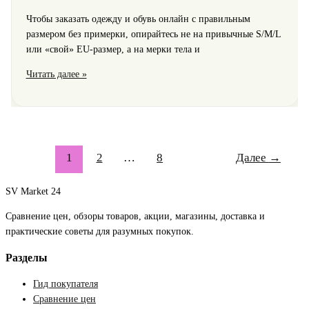
Чтобы заказать одежду и обувь онлайн с правильным
размером без примерки, опирайтесь не на привычные S/M/L
или «свой» EU‑размер, а на мерки тела и
ТОП
Читать далее »
ошибок
при
заказе
одежды
и
1
2
…
8
Далее
→
обуви
онлайн:
SV Market 24
как
подобрать
Сравнение цен, обзоры товаров, акции, магазины, доставка и
размер
практические советы для разумных покупок.
без
примерки
Разделы
Гид покупателя
Сравнение цен