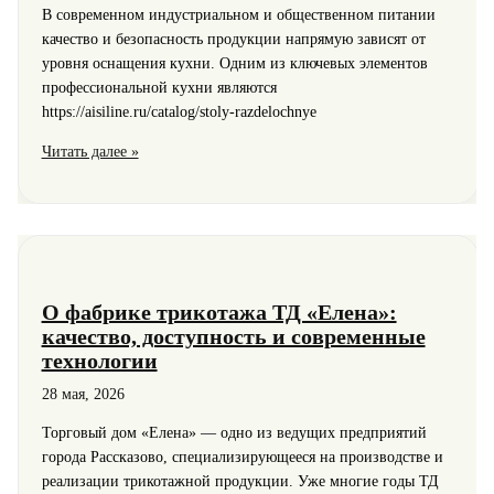
В современном индустриальном и общественном питании
качество и безопасность продукции напрямую зависят от
уровня оснащения кухни. Одним из ключевых элементов
профессиональной кухни являются
https://aisiline.ru/catalog/stoly-razdelochnye
Разделочные
Читать далее »
столы
для
общественного
питания
и
медицинских
О фабрике трикотажа ТД «Елена»:
учреждений:
качество, доступность и современные
надежное
технологии
оборудование
от
28 мая, 2026
компании
Торговый дом «Елена» — одно из ведущих предприятий
«АЙСИЛАЙН»
города Рассказово, специализирующееся на производстве и
реализации трикотажной продукции. Уже многие годы ТД