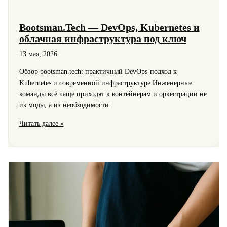
Bootsman.Tech — DevOps, Kubernetes и
облачная инфраструктура под ключ
13 мая, 2026
Обзор bootsman.tech: практичный DevOps-подход к
Kubernetes и современной инфраструктуре Инженерные
команды всё чаще приходят к контейнерам и оркестрации не
из моды, а из необходимости:
Bootsman.Tech
Читать далее »
—
DevOps,
Kubernetes
и
облачная
инфраструктура
под
ключ