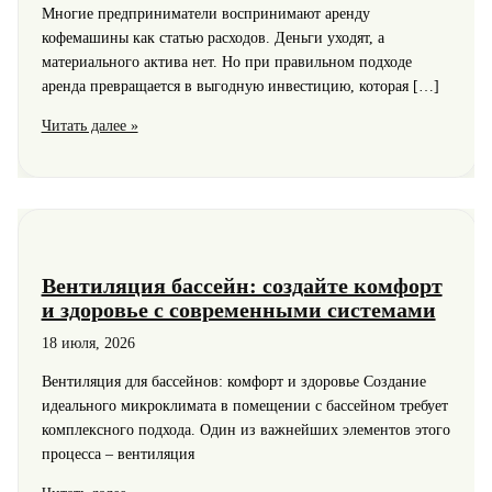
Многие предприниматели воспринимают аренду
кофемашины как статью расходов. Деньги уходят, а
материального актива нет. Но при правильном подходе
аренда превращается в выгодную инвестицию, которая […]
Аренда
Читать далее »
кофемашины:
это
не
расход,
а
инвестиция
Вентиляция бассейн: создайте комфорт
в
и здоровье с современными системами
бизнес
18 июля, 2026
Вентиляция для бассейнов: комфорт и здоровье Создание
идеального микроклимата в помещении с бассейном требует
комплексного подхода. Один из важнейших элементов этого
процесса – вентиляция