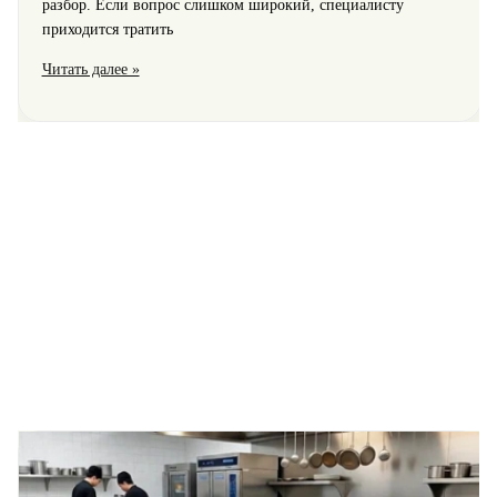
разбор. Если вопрос слишком широкий, специалисту
приходится тратить
Широкая
Читать далее »
формулировка
вопроса
для
таролога