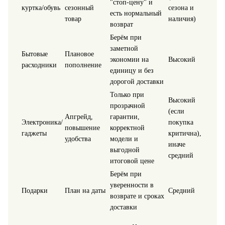
"стоп-цену" и
куртка/обувь
сезонный
сезона и
есть нормальный
товар
наличия)
возврат
Берём при
заметной
Бытовые
Плановое
экономии на
Высокий
расходники
пополнение
единицу и без
дорогой доставки
Только при
Высокий
прозрачной
(если
Апгрейд,
гарантии,
Электроника/
покупка
повышение
корректной
гаджеты
критична),
удобства
модели и
иначе
выгодной
средний
итоговой цене
Берём при
уверенности в
Подарки
План на даты
Средний
возврате и сроках
доставки