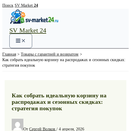
Перейти
Поиск
SV Market
24
к
содержимому
SV Market 24
Main
Menu
Главная
Товары с гарантией и возвратом
Как собрать идеальную корзину на распродажах и сезонных скидках:
стратегия покупок
Как собрать идеальную корзину на
распродажах и сезонных скидках:
стратегия покупок
От
Сергей Волков
/
4 апреля, 2026