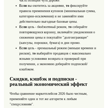
часть позиций чуть дороже.
Если
вы охотитесь за акциями,
то
фиксируйте
правила применения купонов (минимальная сумма,
категории‑исключения) и не заменяйте ими
действительно выгодные базовые цены.
Если
цель -
бюджетный
режим,
то
собирайте
повторяющуюся корзину, включайте уведомления о
снижении цены и покупайте "долгоиграющее"
(капсулы, порошки, бумага) в дни промо.
Если
цель -
премиальный
режим (меньше времени и
рисков),
то
выбирайте продавцов с максимально
ясными условиями возврата и проверкой при
получении, а экономию добирайте подпиской/
кэшбэком.
Скидки, кэшбэк и подписки -
реальный экономический эффект
Чтобы сравнение маркетплейсов 2026 было честным,
применяйте один и тот же алгоритм к любым
"спецусловиям".