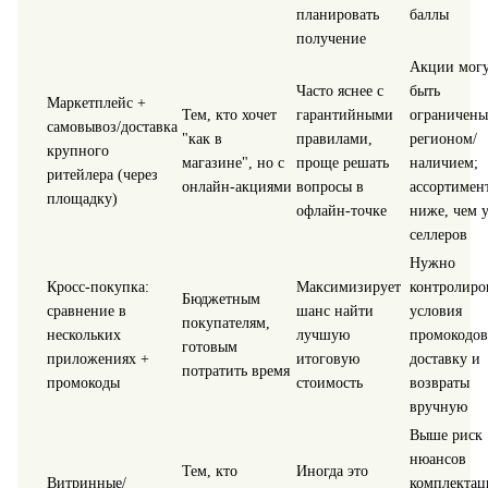
планировать
баллы
получение
Акции мог
Часто яснее с
быть
Маркетплейс +
Тем, кто хочет
гарантийными
ограничены
самовывоз/доставка
"как в
правилами,
регионом/
крупного
магазине", но с
проще решать
наличием;
ритейлера (через
онлайн‑акциями
вопросы в
ассортимен
площадку)
офлайн‑точке
ниже, чем 
селлеров
Нужно
Кросс‑покупка:
Максимизирует
контролиро
Бюджетным
сравнение в
шанс найти
условия
покупателям,
нескольких
лучшую
промокодов
готовым
приложениях +
итоговую
доставку и
потратить время
промокоды
стоимость
возвраты
вручную
Выше риск
нюансов
Тем, кто
Иногда это
Витринные/
комплектац