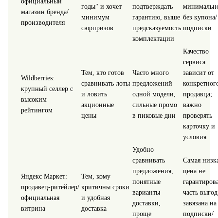
официальный
годы" и хочет
подтверждать
минимальн
магазин бренда/
минимум
гарантию, выше
без купона/
производителя
сюрпризов
предсказуемость
подписки
комплектации
Качество
сервиса
Тем, кто готов
Часто много
зависит от
Wildberries:
сравнивать лоты
предложений
конкретног
крупный селлер с
и ловить
одной модели,
продавца;
высоким
акционные
сильные промо
важно
рейтингом
цены
в пиковые дни
проверять
карточку и
условия
Удобно
сравнивать
Самая низк
предложения,
цена не
Яндекс Маркет:
Тем, кому
понятные
гарантирова
продавец‑ритейлер/
критичны сроки
варианты
часть выгод
официальная
и удобная
доставки,
завязана на
витрина
доставка
проще
подписки/