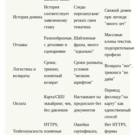
История
Следы
Свежий домен
соответствует
перезапусков/
История домена
при легенде
заявленному
резких смен
"много лет"
стажу
тематики
Массовые
Разнообразные,
Шаблонные
клоны текстов,
Отзывы
с деталями и
фразы, много
подозрительные
сценариями
"идеально"
профили
Сроки,
Сроки размыты,
Возврата "нет",
Логистика и
трекинг,
условия
трекинга "не
возвраты
понятный
"мелким
даём"
возврат
шрифтом"
Перевод
Карта/СБП/
Настаивают на
физлицу/"на
Оплата
эквайринг, чек,
предоплате без
карту" как
без давления
документов
единственный
способ
HTTPS,
Ошибки
Нет HTTPS,
Техбезопасность
понятные
сертификата,
формы