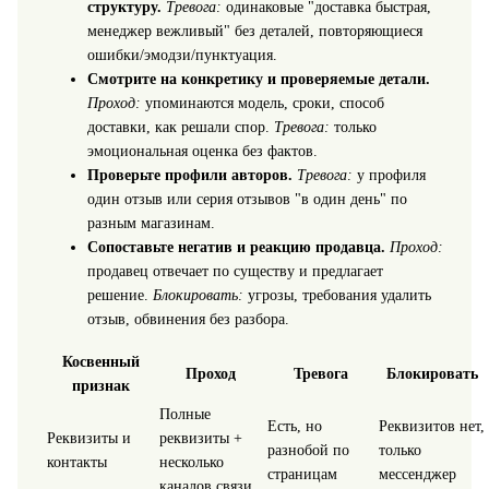
структуру.
Тревога:
одинаковые "доставка быстрая,
менеджер вежливый" без деталей, повторяющиеся
ошибки/эмодзи/пунктуация.
Смотрите на конкретику и проверяемые детали.
Проход:
упоминаются модель, сроки, способ
доставки, как решали спор.
Тревога:
только
эмоциональная оценка без фактов.
Проверьте профили авторов.
Тревога:
у профиля
один отзыв или серия отзывов "в один день" по
разным магазинам.
Сопоставьте негатив и реакцию продавца.
Проход:
продавец отвечает по существу и предлагает
решение.
Блокировать:
угрозы, требования удалить
отзыв, обвинения без разбора.
Косвенный
Проход
Тревога
Блокировать
признак
Полные
Есть, но
Реквизитов нет,
Реквизиты и
реквизиты +
разнобой по
только
контакты
несколько
страницам
мессенджер
каналов связи