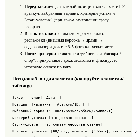
Перед заказом
: для каждой позиции записываете ID/
артикул, выбранный вариант, критерий успеха и
"стоп‑условие" (при каком отклонении сразу
возврат).
В день доставки
: снимаете короткое видео
распаковки (внешняя коробка → ярлык →
содержимое) и делаете 3-5 фото ключевых мест.
После проверки
: ставите статус "оставляю/возврат/
спор", прикрепляете доказательства и фиксируете
итоговую оплату по чеку.
Псевдошаблон для заметки (копируйте в заметки/
таблицу)
Заказ: [номер]  Дата: [ ]

Позиция: [название]  Артикул/ID: [ ]

Выбранный вариант: [цвет/размер/объём/комплект]

Критерий успеха: [что должно совпасть]

Стоп-условие: [что считаю несоответствием]

Приёмка: упаковка [OK/нет], комплект [OK/нет], состояние [O