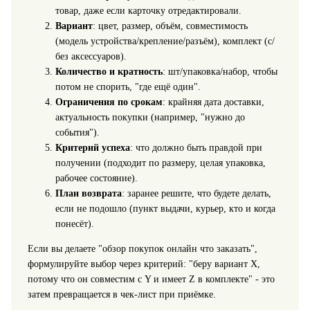
товар, даже если карточку отредактировали.
Вариант
: цвет, размер, объём, совместимость
(модель устройства/крепление/разъём), комплект (с/
без аксессуаров).
Количество и кратность
: шт/упаковка/набор, чтобы
потом не спорить, "где ещё один".
Ограничения по срокам
: крайняя дата доставки,
актуальность покупки (например, "нужно до
события").
Критерий успеха
: что должно быть правдой при
получении (подходит по размеру, целая упаковка,
рабочее состояние).
План возврата
: заранее решите, что будете делать,
если не подошло (пункт выдачи, курьер, кто и когда
понесёт).
Если вы делаете "обзор покупок онлайн что заказать",
формулируйте выбор через критерий: "беру вариант X,
потому что он совместим с Y и имеет Z в комплекте" - это
затем превращается в чек-лист при приёмке.