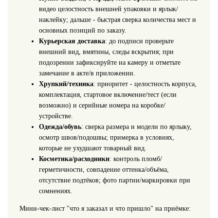
видео целостность внешней упаковки и ярлык/
наклейку; дальше - быстрая сверка количества мест и
основных позиций по заказу.
Курьерская доставка
: до подписи проверьте
внешний вид, вмятины, следы вскрытия; при
подозрении зафиксируйте на камеру и отметьте
замечание в акте/в приложении.
Хрупкий/техника
: приоритет - целостность корпуса,
комплектация, стартовое включение/тест (если
возможно) и серийные номера на коробке/
устройстве.
Одежда/обувь
: сверка размера и модели по ярлыку,
осмотр швов/подошвы; примерка в условиях,
которые не ухудшают товарный вид.
Косметика/расходники
: контроль пломб/
герметичности, совпадение оттенка/объёма,
отсутствие подтёков; фото партии/маркировки при
сомнениях.
Мини-чек-лист "что я заказал и что пришло" на приёмке: