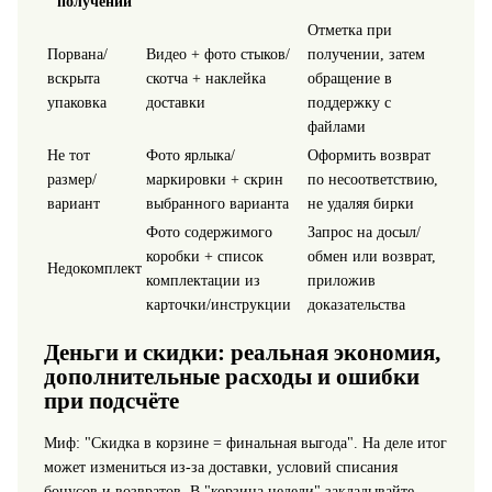
получении
Отметка при
Порвана/
Видео + фото стыков/
получении, затем
вскрыта
скотча + наклейка
обращение в
упаковка
доставки
поддержку с
файлами
Не тот
Фото ярлыка/
Оформить возврат
размер/
маркировки + скрин
по несоответствию,
вариант
выбранного варианта
не удаляя бирки
Фото содержимого
Запрос на досыл/
коробки + список
обмен или возврат,
Недокомплект
комплектации из
приложив
карточки/инструкции
доказательства
Деньги и скидки: реальная экономия,
дополнительные расходы и ошибки
при подсчёте
Миф: "Скидка в корзине = финальная выгода". На деле итог
может измениться из‑за доставки, условий списания
бонусов и возвратов. В "корзина недели" закладывайте