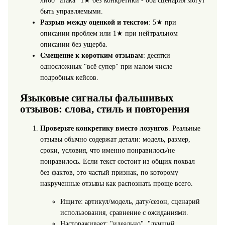
либо "атака" 1★ без конкретики - оба сценария могут
быть управляемыми.
Разрыв между оценкой и текстом
: 5★ при
описании проблем или 1★ при нейтральном
описании без ущерба.
Смещение к коротким отзывам
: десятки
односложных "всё супер" при малом числе
подробных кейсов.
Языковые сигналы фальшивых
отзывов: слова, стиль и повторения
Проверьте конкретику вместо лозунгов
. Реальные
отзывы обычно содержат детали: модель, размер,
сроки, условия, что именно понравилось/не
понравилось. Если текст состоит из общих похвал
без фактов, это частый признак, по которому
накрученные отзывы как распознать проще всего.
Ищите: артикул/модель, дату/сезон, сценарий
использования, сравнение с ожиданиями.
Настораживает: "идеально", "лучший