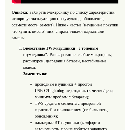
Ошибка:
выбирать электронику по списку характеристик,
игнорируя эксплуатацию (аккумулятор, обновления,
совместимость, ремонт). Ниже - частые "неудачные покупки
что купить вместо" них, с практичными вариантами
замены.
Бюджетные TWS-наушники "с топовым
шумодавом".
Разочарование: слабые микрофоны,
рассинхрон, деградация батареи, нестабильные
кодеки.
Заменить на:
проводные наушники + простой
USB‑C/Lightning‑переходник (качество/цена,
минимум проблем с батареей);
TWS среднего сегмента с прозрачной
гарантией и приложением (стабильность,
обновления);
накладные BT‑наушники (комфорт и
автономность, проще добиться хорошего