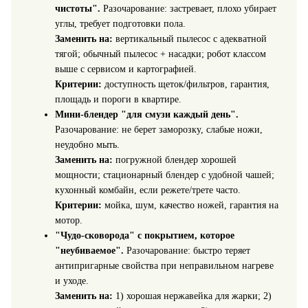
чистоты".
Разочарование: застревает, плохо убирает
углы, требует подготовки пола.
Заменить на:
вертикальный пылесос с адекватной
тягой; обычный пылесос + насадки; робот классом
выше с сервисом и картографией.
Критерии:
доступность щеток/фильтров, гарантия,
площадь и пороги в квартире.
Мини‑блендер "для смузи каждый день".
Разочарование: не берет заморозку, слабые ножи,
неудобно мыть.
Заменить на:
погружной блендер хорошей
мощности; стационарный блендер с удобной чашей;
кухонный комбайн, если режете/трете часто.
Критерии:
мойка, шум, качество ножей, гарантия на
мотор.
"Чудо‑сковорода" с покрытием, которое
"неубиваемое".
Разочарование: быстро теряет
антипригарные свойства при неправильном нагреве
и уходе.
Заменить на:
1) хорошая нержавейка для жарки; 2)