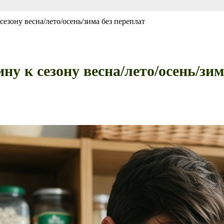
сезону весна/лето/осень/зима без переплат
у к сезону весна/лето/осень/зим