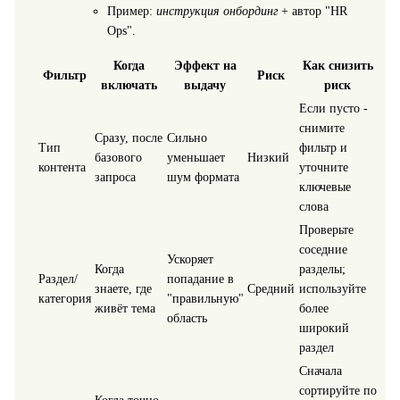
Пример:
инструкция онбординг
+ автор "HR
Ops".
Когда
Эффект на
Как снизить
Фильтр
Риск
включать
выдачу
риск
Если пусто -
снимите
Сразу, после
Сильно
Тип
фильтр и
базового
уменьшает
Низкий
контента
уточните
запроса
шум формата
ключевые
слова
Проверьте
соседние
Ускоряет
Когда
разделы;
Раздел/
попадание в
знаете, где
Средний
используйте
категория
"правильную"
живёт тема
более
область
широкий
раздел
Сначала
сортируйте по