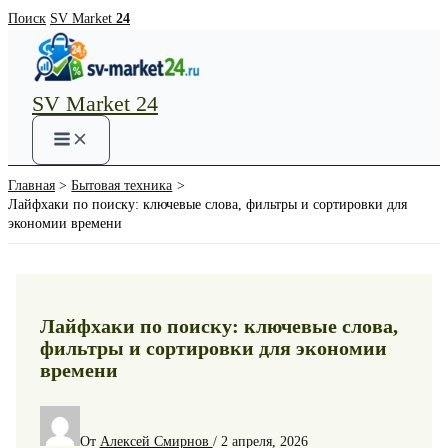
Перейти
Поиск
SV Market
24
к
содержимому
SV Market 24
Main
Menu
Главная
Бытовая техника
Лайфхаки по поиску: ключевые слова, фильтры и сортировки для
экономии времени
Лайфхаки по поиску: ключевые слова,
фильтры и сортировки для экономии
времени
От
Алексей Смирнов
/
2 апреля, 2026