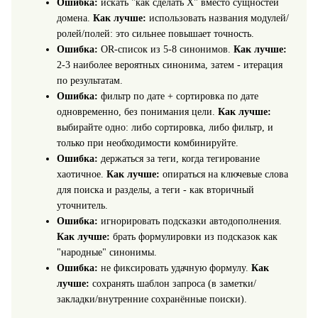
Ошибка:
искать "как сделать X" вместо сущностей
домена.
Как лучше:
использовать названия модулей/
ролей/полей: это сильнее повышает точность.
Ошибка:
OR-список из 5-8 синонимов.
Как лучше:
2-3 наиболее вероятных синонима, затем - итерация
по результатам.
Ошибка:
фильтр по дате + сортировка по дате
одновременно, без понимания цели.
Как лучше:
выбирайте одно: либо сортировка, либо фильтр, и
только при необходимости комбинируйте.
Ошибка:
держаться за теги, когда тегирование
хаотичное.
Как лучше:
опираться на ключевые слова
для поиска и разделы, а теги - как вторичный
уточнитель.
Ошибка:
игнорировать подсказки автодополнения.
Как лучше:
брать формулировки из подсказок как
"народные" синонимы.
Ошибка:
не фиксировать удачную формулу.
Как
лучше:
сохранять шаблон запроса (в заметки/
закладки/внутренние сохранённые поиски).