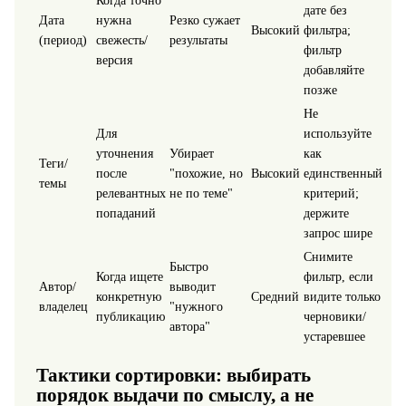
Когда точно
дате без
Дата
нужна
Резко сужает
Высокий
фильтра;
(период)
свежесть/
результаты
фильтр
версия
добавляйте
позже
Не
Для
используйте
уточнения
Убирает
как
Теги/
после
"похожие, но
Высокий
единственный
темы
релевантных
не по теме"
критерий;
попаданий
держите
запрос шире
Снимите
Быстро
Когда ищете
фильтр, если
Автор/
выводит
конкретную
Средний
видите только
владелец
"нужного
публикацию
черновики/
автора"
устаревшее
Тактики сортировки: выбирать
порядок выдачи по смыслу, а не