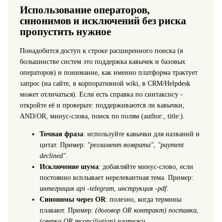
Использование операторов,
синонимов и исключений без риска
пропустить нужное
Понадобится доступ к строке расширенного поиска (в
большинстве систем это поддержка кавычек и базовых
операторов) и понимание, как именно платформа трактует
запрос (на сайте, в корпоративной wiki, в CRM/Helpdesk
может отличаться). Если есть справка по синтаксису -
откройте её и проверьте: поддерживаются ли кавычки,
AND/OR, минус-слова, поиск по полям (author:, title:).
Точная фраза
: используйте кавычки для названий и
цитат. Пример:
"регламент возврата"
,
"payment
declined"
.
Исключение шума
: добавляйте минус-слово, если
постоянно всплывает нерелевантная тема. Пример:
интеграция api -telegram
,
инструкция -pdf
.
Синонимы через OR
: полезно, когда термины
плавают. Пример:
(договор OR контракт) поставка
,
(сверка OR reconciliation) платежи
.