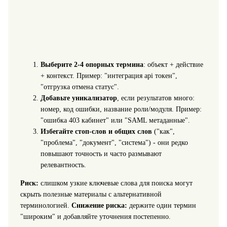
Выберите 2-4 опорных термина
: объект + действие
+ контекст. Пример: "интеграция api токен",
"отгрузка отмена статус".
Добавьте уникализатор
, если результатов много:
номер, код ошибки, название роли/модуля. Пример:
"ошибка 403 кабинет" или "SAML метаданные".
Избегайте стоп-слов и общих слов
("как",
"проблема", "документ", "система") - они редко
повышают точность и часто размывают
релевантность.
Риск:
слишком узкие ключевые слова для поиска могут
скрыть полезные материалы с альтернативной
терминологией.
Снижение риска:
держите один термин
"широким" и добавляйте уточнения постепенно.