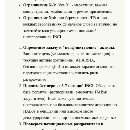
Ограничение №3:
"без X" - маркетинг; важнее
концентрации, комбинации и режим применения.
Ограничение №4:
при беременности/ГВ и при
кожных заболеваниях финальное слово за врачом; не
заменяйте консультацию самостоятельной
интерпретацией INCI.
Определите задачу и "конфликтующие" активы
.
Запишите цель (увлажнение, акне, пигментация) и
текущие активы (ретиноиды, AHA/BHA,
бензоилпероксид). Это поможет заранее исключить
перегружающие сочетания и снизить риск
раздражения.
Прочитайте первые 5-7 позиций INCI
. Обычно это
база формулы (растворители, эмоленты, ПАВы/
загустители). Если кожа чувствительная,
насторожитесь при большом количестве агрессивных
ПАВов в очищении или высоком месте
денатурированного спирта в несмываемых средствах.
Проверьте потенциальные раздражители и