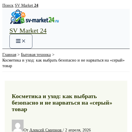
Перейти
Поиск
SV Market
24
к
содержимому
SV Market 24
Main
Menu
Главная
Бытовая техника
Косметика и уход: как выбрать безопасно и не нарваться на «серый»
товар
Косметика и уход: как выбрать
безопасно и не нарваться на «серый»
товар
От
Алексей Смирнов
/
2 апреля, 2026