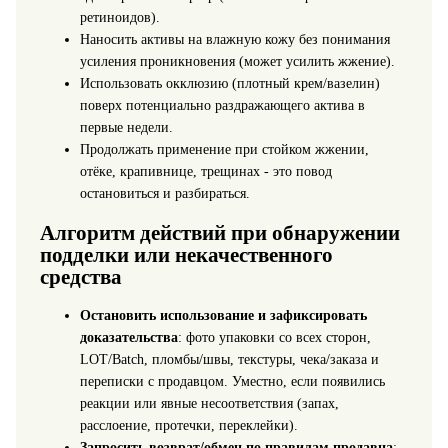
ретиноидов).
Наносить активы на влажную кожу без понимания
усиления проникновения (может усилить жжение).
Использовать окклюзию (плотный крем/вазелин)
поверх потенциально раздражающего актива в
первые недели.
Продолжать применение при стойком жжении,
отёке, крапивнице, трещинах - это повод
остановиться и разбираться.
Алгоритм действий при обнаружении
подделки или некачественного
средства
Остановить использование и зафиксировать
доказательства
: фото упаковки со всех сторон,
LOT/Batch, пломбы/швы, текстуры, чека/заказа и
переписки с продавцом. Уместно, если появились
реакции или явные несоответствия (запах,
расслоение, протечки, переклейки).
Запросить возврат/обмен по правилам продавца
: