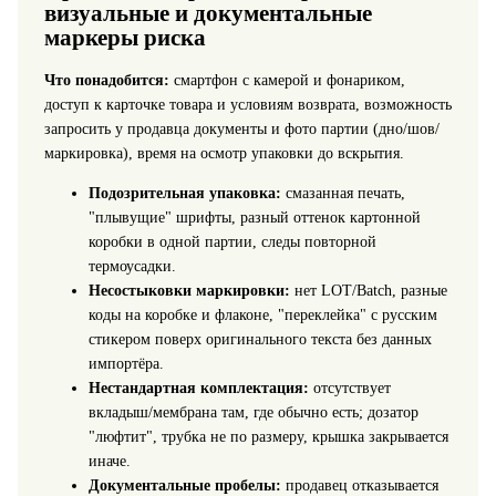
визуальные и документальные
маркеры риска
Что понадобится:
смартфон с камерой и фонариком,
доступ к карточке товара и условиям возврата, возможность
запросить у продавца документы и фото партии (дно/шов/
маркировка), время на осмотр упаковки до вскрытия.
Подозрительная упаковка:
смазанная печать,
"плывущие" шрифты, разный оттенок картонной
коробки в одной партии, следы повторной
термоусадки.
Несостыковки маркировки:
нет LOT/Batch, разные
коды на коробке и флаконе, "переклейка" с русским
стикером поверх оригинального текста без данных
импортёра.
Нестандартная комплектация:
отсутствует
вкладыш/мембрана там, где обычно есть; дозатор
"люфтит", трубка не по размеру, крышка закрывается
иначе.
Документальные пробелы:
продавец отказывается