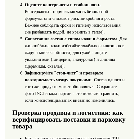
Оцените консерванты и стабильность
.
Консерванты - нормальная часть безопасной
формулы: они снижают риск микробного роста.
Важнее соблюдать сроки и гигиену использования
(не разбавлять водой, не хранить в тепле).
Сопоставьте состав с типом кожи и форматом
. Для
жирной/акне-кожи избегайте тяжёлых окклюзивов в
жару и многослойности; для сухой - ищите
увлажнители (глицерин, гиалуронат) и липиды
(церамиды, сквалан).
Зафиксируйте "стоп-лист" и проверьте
повторяемость между покупками
. Состав одного и
того же продукта может обновляться. Сохраните
фото INCI и кода партии - это помогает сравнить,
если консистенция/запах внезапно изменились.
Проверка продавца и логистики: как
верифицировать поставки и парковку
товара
Есть ли полные реквизиты продавца (юрлицо/ИП,