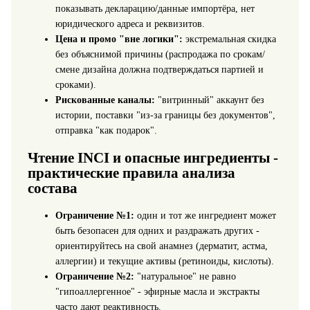
показывать декларацию/данные импортёра, нет
юридического адреса и реквизитов.
Цена и промо "вне логики":
экстремальная скидка
без объяснимой причины (распродажа по срокам/
смене дизайна должна подтверждаться партией и
сроками).
Рискованные каналы:
"витринный" аккаунт без
истории, поставки "из-за границы без документов",
отправка "как подарок".
Чтение INCI и опасные ингредиенты -
практические правила анализа
состава
Ограничение №1:
один и тот же ингредиент может
быть безопасен для одних и раздражать других -
ориентируйтесь на свой анамнез (дерматит, астма,
аллергии) и текущие активы (ретиноиды, кислоты).
Ограничение №2:
"натуральное" не равно
"гипоаллергенное" - эфирные масла и экстракты
часто дают реактивность.