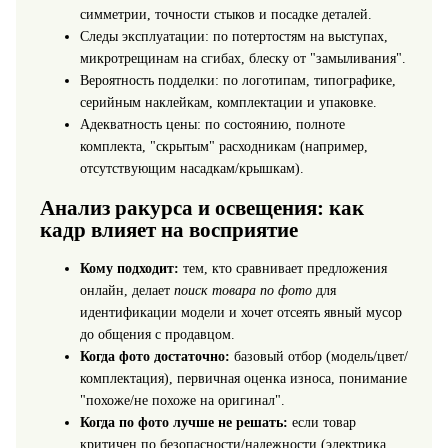
симметрии, точности стыков и посадке деталей.
Следы эксплуатации: по потертостям на выступах,
микротрещинам на сгибах, блеску от "замыливания".
Вероятность подделки: по логотипам, типографике,
серийным наклейкам, комплектации и упаковке.
Адекватность цены: по состоянию, полноте
комплекта, "скрытым" расходникам (например,
отсутствующим насадкам/крышкам).
Анализ ракурса и освещения: как
кадр влияет на восприятие
Кому подходит:
тем, кто сравнивает предложения
онлайн, делает
поиск товара по фото
для
идентификации модели и хочет отсеять явный мусор
до общения с продавцом.
Когда фото достаточно:
базовый отбор (модель/цвет/
комплектация), первичная оценка износа, понимание
"похоже/не похоже на оригинал".
Когда по фото лучше не решать:
если товар
критичен по безопасности/надежности (электрика,