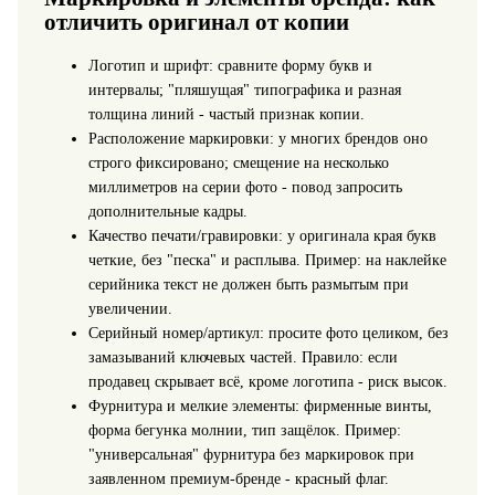
отличить оригинал от копии
Логотип и шрифт: сравните форму букв и
интервалы; "пляшущая" типографика и разная
толщина линий - частый признак копии.
Расположение маркировки: у многих брендов оно
строго фиксировано; смещение на несколько
миллиметров на серии фото - повод запросить
дополнительные кадры.
Качество печати/гравировки: у оригинала края букв
четкие, без "песка" и расплыва. Пример: на наклейке
серийника текст не должен быть размытым при
увеличении.
Серийный номер/артикул: просите фото целиком, без
замазываний ключевых частей. Правило: если
продавец скрывает всё, кроме логотипа - риск высок.
Фурнитура и мелкие элементы: фирменные винты,
форма бегунка молнии, тип защёлок. Пример:
"универсальная" фурнитура без маркировок при
заявленном премиум‑бренде - красный флаг.