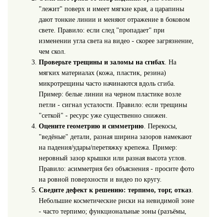
"лежит" поверх и имеет мягкие края, а царапины
дают тонкие линии и меняют отражение в боковом
свете. Правило: если след "пропадает" при
изменении угла света на видео - скорее загрязнение,
чем скол.
Проверьте трещины и заломы на сгибах
. На
мягких материалах (кожа, пластик, резина)
микротрещины часто начинаются вдоль сгиба.
Пример: белые линии на черном пластике возле
петли - сигнал усталости. Правило: если трещины
"сеткой" - ресурс уже существенно снижен.
Оцените геометрию и симметрию
. Перекосы,
"ведёные" детали, разная ширина зазоров намекают
на падения/удары/перетяжку крепежа. Пример:
неровный зазор крышки или разная высота углов.
Правило: асимметрия без объяснения - просите фото
на ровной поверхности и видео по кругу.
Сведите дефект к решению: терпимо, торг, отказ
.
Небольшие косметические риски на невидимой зоне
- часто терпимо; функциональные зоны (разъёмы,