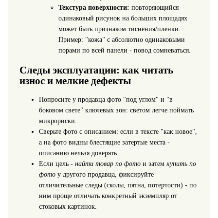
Текстура поверхности:
повторяющийся
одинаковый рисунок на больших площадях
может быть признаком тиснения/пленки.
Пример: "кожа" с абсолютно одинаковыми
порами по всей панели - повод сомневаться.
Следы эксплуатации: как читать
износ и мелкие дефекты
Попросите у продавца фото "под углом" и "в
боковом свете" ключевых зон: светом легче поймать
микрориски.
Сверьте фото с описанием: если в тексте "как новое",
а на фото видны блестящие затертые места -
описанию нельзя доверять.
Если цель -
найти товар по фото
и затем
купить по
фото
у другого продавца, фиксируйте
отличительные следы (сколы, пятна, потертости) - по
ним проще отличать конкретный экземпляр от
стоковых картинок.