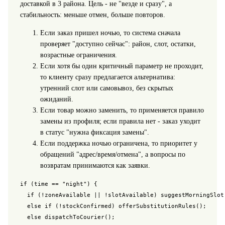
доставкой в 3 района. Цель - не "везде и сразу", а
стабильность: меньше отмен, больше повторов.
Если заказ пришел ночью, то система сначала
проверяет "доступно сейчас": район, слот, остатки,
возрастные ограничения.
Если хотя бы один критичный параметр не проходит,
то клиенту сразу предлагается альтернатива:
утренний слот или самовывоз, без скрытых
ожиданий.
Если товар можно заменить, то применяется правило
замены из профиля; если правила нет - заказ уходит
в статус "нужна фиксация замены".
Если поддержка ночью ограничена, то приоритет у
обращений "адрес/время/отмена", а вопросы по
возвратам принимаются как заявки.
if (time == "night") {

  if (!zoneAvailable || !slotAvailable) suggestMorningSlot(
  else if (!stockConfirmed) offerSubstitutionRules();

  else dispatchToCourier();
