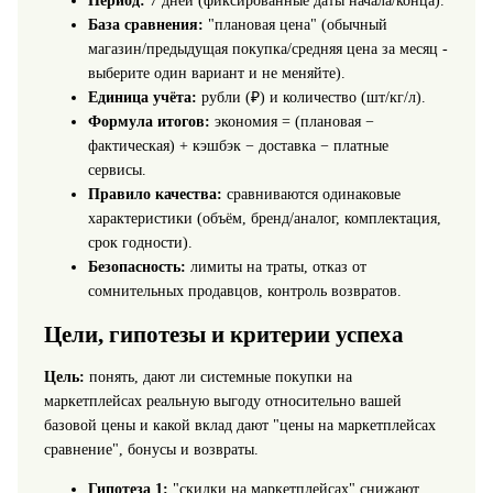
Период:
7 дней (фиксированные даты начала/конца).
База сравнения:
"плановая цена" (обычный
магазин/предыдущая покупка/средняя цена за месяц -
выберите один вариант и не меняйте).
Единица учёта:
рубли (₽) и количество (шт/кг/л).
Формула итогов:
экономия = (плановая −
фактическая) + кэшбэк − доставка − платные
сервисы.
Правило качества:
сравниваются одинаковые
характеристики (объём, бренд/аналог, комплектация,
срок годности).
Безопасность:
лимиты на траты, отказ от
сомнительных продавцов, контроль возвратов.
Цели, гипотезы и критерии успеха
Цель:
понять, дают ли системные покупки на
маркетплейсах реальную выгоду относительно вашей
базовой цены и какой вклад дают "цены на маркетплейсах
сравнение", бонусы и возвраты.
Гипотеза 1:
"скидки на маркетплейсах" снижают