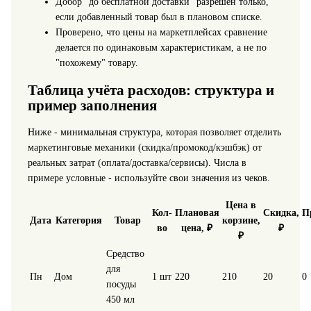
Добор "до бесплатной доставки" разрешён только,
если добавленный товар был в плановом списке.
Проверено, что цены на маркетплейсах сравнение
делается по одинаковым характеристикам, а не по
"похожему" товару.
Таблица учёта расходов: структура и
пример заполнения
Ниже - минимальная структура, которая позволяет отделить
маркетинговые механики (скидка/промокод/кэшбэк) от
реальных затрат (оплата/доставка/сервисы). Числа в
примере условные - используйте свои значения из чеков.
Цена в
Кол-
Плановая
Скидка,
П
Дата
Категория
Товар
корзине,
во
цена, ₽
₽
₽
Средство
для
Пн
Дом
1 шт
220
210
20
0
посуды
450 мл