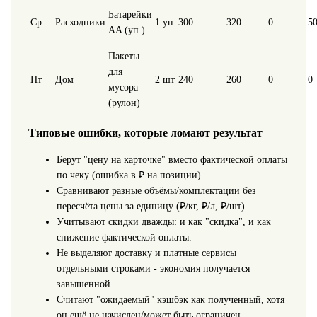
Батарейки
Ср
Расходники
1 уп
300
320
0
5
AA (уп.)
Пакеты
для
Пт
Дом
2 шт
240
260
0
0
мусора
(рулон)
Типовые ошибки, которые ломают результат
Берут "цену на карточке" вместо фактической оплаты
по чеку (ошибка в ₽ на позиции).
Сравнивают разные объёмы/комплектации без
пересчёта цены за единицу (₽/кг, ₽/л, ₽/шт).
Учитывают скидки дважды: и как "скидка", и как
снижение фактической оплаты.
Не выделяют доставку и платные сервисы
отдельными строками - экономия получается
завышенной.
Считают "ожидаемый" кэшбэк как полученный, хотя
он ещё не начислен/может быть ограничен.