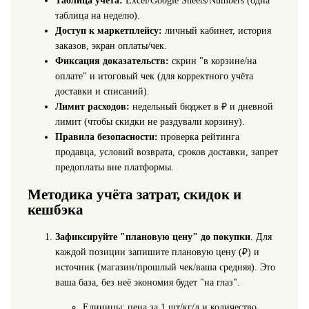
Таблица учёта:
Excel/Google Sheets/Numbers (одна
таблица на неделю).
Доступ к маркетплейсу:
личный кабинет, история
заказов, экран оплаты/чек.
Фиксация доказательств:
скрин "в корзине/на
оплате" и итоговый чек (для корректного учёта
доставки и списаний).
Лимит расходов:
недельный бюджет в ₽ и дневной
лимит (чтобы скидки не раздували корзину).
Правила безопасности:
проверка рейтинга
продавца, условий возврата, сроков доставки, запрет
предоплаты вне платформы.
Методика учёта затрат, скидок и
кешбэка
Зафиксируйте "плановую цену" до покупки
. Для
каждой позиции запишите плановую цену (₽) и
источник (магазин/прошлый чек/ваша средняя). Это
ваша база, без неё экономия будет "на глаз".
Единицы: цена за 1 шт/кг/л и количество.