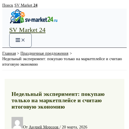
Перейти
Поиск
SV Market
24
к
содержимому
SV Market 24
Main
Menu
Главная
Праздничные предложения
Недельный эксперимент: покупаю только на маркетплейсе и считаю
итоговую экономию
Недельный эксперимент: покупаю
только на маркетплейсе и считаю
итоговую экономию
От
Андрей Морозов
/
20 марта, 2026