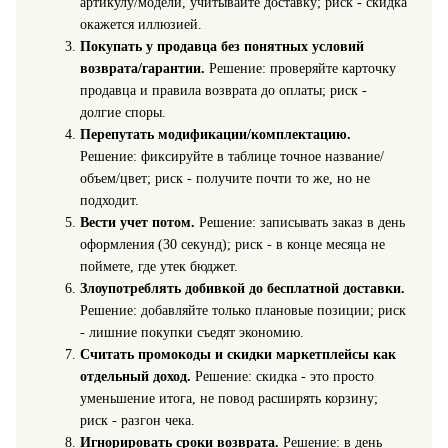
артикулу/модели, учитывайте доставку; риск - скидка
окажется иллюзией.
Покупать у продавца без понятных условий
возврата/гарантии.
Решение: проверяйте карточку
продавца и правила возврата до оплаты; риск -
долгие споры.
Перепутать модификации/комплектацию.
Решение: фиксируйте в таблице точное название/
объем/цвет; риск - получите почти то же, но не
подходит.
Вести учет потом.
Решение: записывать заказ в день
оформления (30 секунд); риск - в конце месяца не
поймете, где утек бюджет.
Злоупотреблять добивкой до бесплатной доставки.
Решение: добавляйте только плановые позиции; риск
- лишние покупки съедят экономию.
Считать промокоды и скидки маркетплейсы как
отдельный доход.
Решение: скидка - это просто
уменьшение итога, не повод расширять корзину;
риск - разгон чека.
Игнорировать сроки возврата.
Решение: в день