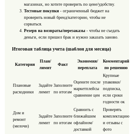
магазинах, но хотите проверить по цене/удобству.
Тестовые покупки
- ограниченный бюджет на
проверить новый бренд/категорию, чтобы не
сорваться.
Резерв на возвраты/перезаказы
- чтобы не съедать
деньги, если пришел брак и нужно заказать заново.
Итоговая таблица учета (шаблон для месяца)
План/
Экономия/
Комментарий
Категория
Факт
лимит
переплата
по решению
Крупные
Оцените после
упаковки/
Плановые
Задайте
Заполните
маркетплейсы
подписка,
расходники
лимит
по итогам
сравнение цен
если сроки
годности ок
Сравнить с
Проверять
Дом и
Задайте
Заполните
ближайшим
комплектацию
ремонт
лимит
по итогам
офлайном/
и отзывы с
(мелочи)
доставкой
фото