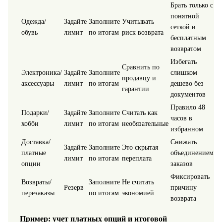
Брать только с
понятной
Одежда/
Задайте
Заполните
Учитывать
сеткой и
обувь
лимит
по итогам
риск возврата
бесплатным
возвратом
Избегать
Сравнить по
Электроника/
Задайте
Заполните
слишком
продавцу и
аксессуары
лимит
по итогам
дешево без
гарантии
документов
Правило 48
Подарки/
Задайте
Заполните
Считать как
часов в
хобби
лимит
по итогам
необязательные
избранном
Доставка/
Снижать
Задайте
Заполните
Это скрытая
платные
объединением
лимит
по итогам
переплата
опции
заказов
Фиксировать
Возвраты/
Заполните
Не считать
Резерв
причину
перезаказы
по итогам
экономией
возврата
Пример: учет платных опций и итоговой