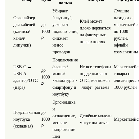
польза
Убирает
Лучшие
Органайзер
"паутину",
находки с
Клей может
для кабелей
до
ускоряет
маркетплейс
плохо держаться
(клипсы/
1000
подключение,
до 1000
на фактурных
канал/
₽
снижает
рублей,
поверхностях
липучки)
износ
офлайн
проводов
хозмагазины
Подключение
USB‑C ↔
флешек/
Не все телефоны
Маркетплейс
до
USB‑A
мыши/
поддерживают
товары с
1000
адаптер/OTG
клавиатуры к
OTG; возможен
алиэкспресс 
₽
(пара)
смартфону и
"люфт" разъёма
1000 рублей
ноутбуку
Эргономика
и
Подставка для
до
охлаждение,
Дешёвые модели
ноутбука
1000
Маркетплейс
меньше
могут шататься
(складная)
₽
напряжение
шеи