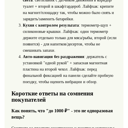
света
: светильник с датчиком движения в коридор/
туалет + второй в шкаф/гардероб. Лайфхак: крепите
на магнит/площадку так, чтобы можно было снять и
зарядить/заменить батарейки.
Кухня с контролем результата
: термометр-щуп +
силиконовые крышки. Лайфхак: один термометр
держите отдельно только для мяса/рыбы, второй (если
появится) - для напитков/десертов, чтобы не
смешивать запахи.
Авто-навигация без раздражения
: держатель с
установкой "одной рукой" + запасная магнитная
пластина на второй чехол. Лайфхак: перед
финальной фиксацией на панели сделайте пробную
поездку, чтобы оценить вибрации и обзор.
Короткие ответы на сомнения
покупателей
Как понять, что "до 1000 ₽" - это не одноразовая
вещь?