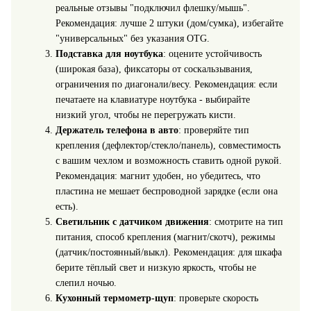
реальные отзывы "подключил флешку/мышь".
Рекомендация: лучше 2 штуки (дом/сумка), избегайте
"универсальных" без указания OTG.
Подставка для ноутбука
: оцените устойчивость
(широкая база), фиксаторы от соскальзывания,
ограничения по диагонали/весу. Рекомендация: если
печатаете на клавиатуре ноутбука - выбирайте
низкий угол, чтобы не перегружать кисти.
Держатель телефона в авто
: проверяйте тип
крепления (дефлектор/стекло/панель), совместимость
с вашим чехлом и возможность ставить одной рукой.
Рекомендация: магнит удобен, но убедитесь, что
пластина не мешает беспроводной зарядке (если она
есть).
Светильник с датчиком движения
: смотрите на тип
питания, способ крепления (магнит/скотч), режимы
(датчик/постоянный/выкл). Рекомендация: для шкафа
берите тёплый свет и низкую яркость, чтобы не
слепил ночью.
Кухонный термометр-щуп
: проверьте скорость