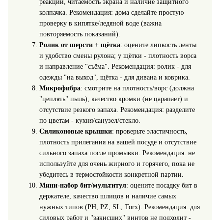
реакции, читаемость экрана и наличие защитного
колпачка. Рекомендация: дома сделайте простую
проверку в кипятке/ледяной воде (важна
повторяемость показаний).
Ролик от шерсти + щётка
: оцените липкость ленты
и удобство смены рулона; у щётки - плотность ворса
и направление "съёма". Рекомендация: ролик - для
одежды "на выход", щётка - для дивана и коврика.
Микрофибра
: смотрите на плотность/ворс (должна
"цеплять" пыль), качество кромки (не царапает) и
отсутствие резкого запаха. Рекомендация: разделите
по цветам - кухня/санузел/стекло.
Силиконовые крышки
: проверьте эластичность,
плотность прилегания на вашей посуде и отсутствие
сильного запаха после промывки. Рекомендация: не
используйте для очень жирного и горячего, пока не
убедитесь в термостойкости конкретной партии.
Мини-набор бит/мультитул
: оцените посадку бит в
держателе, качество шлицов и наличие самых
нужных типов (PH, PZ, SL, Torx). Рекомендация: для
силовых работ и "закисших" винтов не подходит -