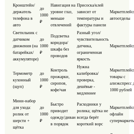
Кронштейн/
Навигация на
Присоска/клей
до
держатель
уровне глаз,
зависит от
Маркетплейс
1000
телефона в
меньше
температуры и
автоотделы
₽
авто
отвлечений
фактуры панели
Светильник с
Разный угол/
Подсветка
датчиком
до
чувствительность
коридора/
движения (на
1000
датчика,
Маркетплейс
шкафа без
батарейках/
₽
ограниченная
проводов
аккумуляторе)
яркость
Нужна
Контроль
Маркетплейс
Термометр
до
калибровка/
прожарки,
товары с
кухонный
1000
проверка,
сиропов,
алиэкспресс 
(щуп)
₽
дешёвые -
кофе/чая
1000 рублей
медленнее
Мини-набор
Быстро
Расходники у
для ухода:
до
Маркетплейс
приводит
ролика; щётка не
ролик от
1000
офлайн
одежду/диван
всегда берёт
шерсти +
₽
супермаркет
в порядок
короткий ворс
щётка