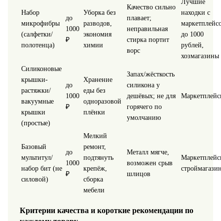
Лучшие
Качество сильно
Набор
Уборка без
находки с
до
плавает;
микрофибры
разводов,
маркетплейс
1000
неправильная
(салфетки/
экономия
до 1000
₽
стирка портит
полотенца)
химии
рублей,
ворс
хозмагазины
Силиконовые
Запах/жёсткость
крышки-
Хранение
до
силикона у
растяжки/
еды без
1000
дешёвых; не для
Маркетплейс
вакуумные
одноразовой
₽
горячего по
крышки
плёнки
умолчанию
(простые)
Мелкий
Базовый
ремонт,
до
Металл мягче,
мультитул/
подтянуть
Маркетплейс
1000
возможен срыв
набор бит (не
крепёж,
строймагази
₽
шлицов
силовой)
сборка
мебели
Критерии качества и короткие рекомендации по