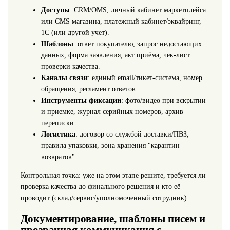
Доступы
: CRM/OMS, личный кабинет маркетплейса
или CMS магазина, платежный кабинет/эквайринг,
1С (или другой учет).
Шаблоны
: ответ покупателю, запрос недостающих
данных, форма заявления, акт приёма, чек-лист
проверки качества.
Каналы связи
: единый email/тикет-система, номер
обращения, регламент ответов.
Инструменты фиксации
: фото/видео при вскрытии
и приемке, журнал серийных номеров, архив
переписки.
Логистика
: договор со службой доставки/ПВЗ,
правила упаковки, зона хранения "карантин
возвратов".
Контрольная точка: уже на этом этапе решите, требуется ли
проверка качества до финального решения и кто её
проводит (склад/сервис/уполномоченный сотрудник).
Документирование, шаблоны писем и
прозрачная коммуникация с