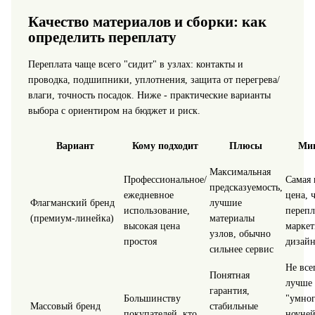
Качество материалов и сборки: как
определить переплату
Переплата чаще всего "сидит" в узлах: контакты и
проводка, подшипники, уплотнения, защита от перегрева/
влаги, точность посадок. Ниже - практические варианты
выбора с ориентиром на бюджет и риск.
Вариант
Кому подходит
Плюсы
Ми
Максимальная
Профессиональное/
Самая 
предсказуемость,
ежедневное
цена, 
Флагманский бренд
лучшие
использование,
перепл
(премиум-линейка)
материалы
высокая цена
маркет
узлов, обычно
простоя
дизай
сильнее сервис
Не все
Понятная
лучше
гарантия,
Большинству
"умног
Массовый бренд
стабильные
покупателей, кто
ноуней