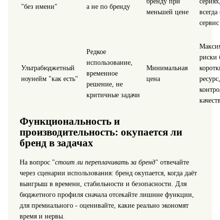
бренду при
сериях
"без имени"
а не по бренду
меньшей цене
всегда 
сервис
Макси
Редкое
риски 
использование,
Ультрабюджетный
Минимальная
коротк
временное
ноунейм "как есть"
цена
ресурс
решение, не
контро
критичные задачи
качест
Функциональность и
производительность: окупается ли
бренд в задачах
На вопрос "
стоит ли переплачивать за бренд
" отвечайте
через сценарии использования: бренд окупается, когда даёт
выигрыш в времени, стабильности и безопасности. Для
бюджетного профиля сначала отсекайте лишние функции,
для премиального - оценивайте, какие реально экономят
время и нервы.