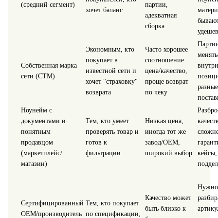
(средний сегмент)
партии,
хочет баланс
матери
адекватная
бываю
сборка
удеше
Партии
Экономным, кто
Часто хорошее
менять
покупает в
соотношение
Собственная марка
внутри
известной сети и
цена/качество,
сети (СТМ)
позиц
хочет "страховку"
проще возврат
разны
возврата
по чеку
поста
Ноунейм с
Разбро
документами и
Тем, кто умеет
Низкая цена,
качеств
понятным
проверять товар и
иногда тот же
сложн
продавцом
готов к
завод/OEM,
гаран
(маркетплейс/
фильтрации
широкий выбор
кейсы,
магазин)
поддел
Нужно
Качество может
разбир
Сертифицированный
Тем, кто покупает
быть близко к
артику
OEM/производитель
по спецификации,