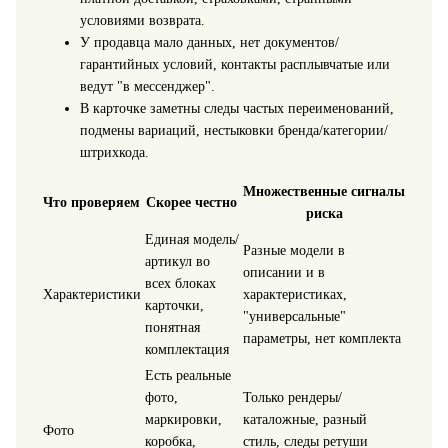
условиями возврата.
У продавца мало данных, нет документов/
гарантийных условий, контакты расплывчатые или
ведут "в мессенджер".
В карточке заметны следы частых переименований,
подмены вариаций, нестыковки бренда/категории/
штрихкода.
Множественные сигналы
Что проверяем
Скорее честно
риска
Единая модель/
Разные модели в
артикул во
описании и в
всех блоках
Характеристики
характеристиках,
карточки,
"универсальные"
понятная
параметры, нет комплекта
комплектация
Есть реальные
фото,
Только рендеры/
маркировки,
каталожные, разный
Фото
коробка,
стиль, следы ретуши