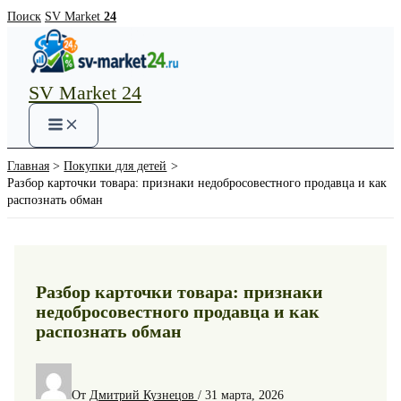
Перейти
Поиск
SV Market
24
к
содержимому
SV Market 24
Main
Menu
Главная
Покупки для детей
Разбор карточки товара: признаки недобросовестного продавца и как
распознать обман
Разбор карточки товара: признаки
недобросовестного продавца и как
распознать обман
От
Дмитрий Кузнецов
/
31 марта, 2026