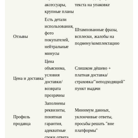
аксессуары,
текста на упаковке
крупные планы
Есть детали
использования,
Штампованные фразы,
фото
Отзывы
всплески, жалобы на
покупателей,
подмену/комплектацию
нейтральные
минусы
Цена
объяснима,
Слишком дёшево +
условия
платная доставка/
Цена и доставка
доставки/
страховка/"неподходящий"
возврата
пункт выдачи
прозрачны
Заполнены
реквизиты,
Минимум данных,
Профиль
понятная
уклончивые ответы,
продавца
гарантия,
просьбы решать "вне
адекватные
платформы"
сроки ответа