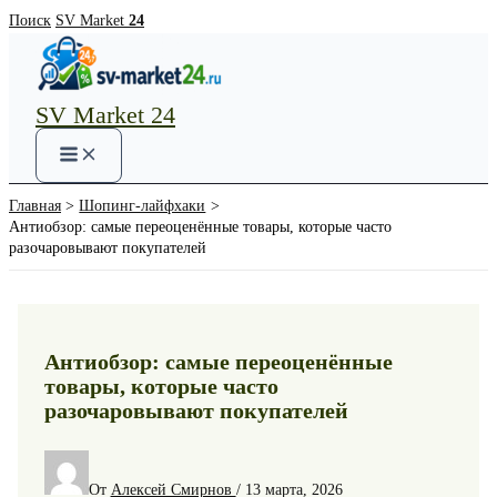
Перейти
Поиск
SV Market
24
к
содержимому
SV Market 24
Main
Menu
Главная
Шопинг-лайфхаки
Антиобзор: самые переоценённые товары, которые часто
разочаровывают покупателей
Антиобзор: самые переоценённые
товары, которые часто
разочаровывают покупателей
От
Алексей Смирнов
/
13 марта, 2026