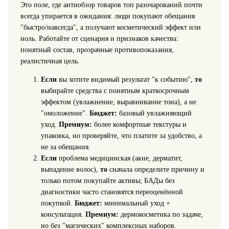
Это поле, где антиобзор товаров топ разочарований почти
всегда упирается в ожидания: люди покупают обещания
"быстро/навсегда", а получают косметический эффект или
ноль. Работайте от сценария и признаков качества:
понятный состав, прозрачные противопоказания,
реалистичная цель.
Если
вы хотите видимый результат "к событию",
то
выбирайте средства с понятным краткосрочным
эффектом (увлажнение, выравнивание тона), а не
"омоложение".
Бюджет:
базовый увлажняющий
уход.
Премиум:
более комфортные текстуры и
упаковка, но проверяйте, что платите за удобство, а
не за обещания.
Если
проблема медицинская (акне, дерматит,
выпадение волос),
то
сначала определите причину и
только потом покупайте активы; БАДы без
диагностики часто становятся переоценённой
покупкой.
Бюджет:
минимальный уход +
консультация.
Премиум:
дермокосметика по задаче,
но без "магических" комплексных наборов.