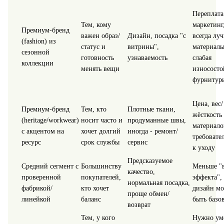
Переплата
Тем, кому
маркетинг
Премиум‑бренд
важен образ/
Дизайн, посадка "с
всегда лу
(fashion) из
статус и
витрины",
материалы
сезонной
готовность
узнаваемость
слабая
коллекции
менять вещи
износосто
фурнитур
Цена, вес/
Премиум‑бренд
Тем, кто
Плотные ткани,
жёсткость
(heritage/workwear)
носит часто и
продуманные швы,
материало
с акцентом на
хочет долгий
иногда - ремонт/
требовате
ресурс
срок службы
сервис
к уходу
Предсказуемое
Средний сегмент с
Большинству
Меньше "в
качество,
проверенной
покупателей,
эффекта",
нормальная посадка,
фабрикой/
кто хочет
дизайн м
проще обмен/
линейкой
баланс
быть базо
возврат
Тем, у кого
Нужно ум