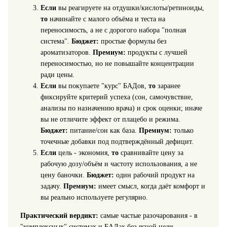
Если
вы реагируете на отдушки/кислоты/ретиноиды,
то
начинайте с малого объёма и теста на
переносимость, а не с дорогого набора "полная
система".
Бюджет:
простые формулы без
ароматизаторов.
Премиум:
продукты с лучшей
переносимостью, но не повышайте концентрации
ради цены.
Если
вы покупаете "курс" БАДов,
то
заранее
фиксируйте критерий успеха (сон, самочувствие,
анализы по назначению врача) и срок оценки; иначе
вы не отличите эффект от плацебо и режима.
Бюджет:
питание/сон как база.
Премиум:
только
точечные добавки под подтверждённый дефицит.
Если
цель - экономия,
то
сравнивайте цену за
рабочую дозу/объём и частоту использования, а не
цену баночки.
Бюджет:
один рабочий продукт на
задачу.
Премиум:
имеет смысл, когда даёт комфорт и
вы реально используете регулярно.
Практический вердикт:
самые частые разочарования - в
"комплексных" системах и БАДах без ясной цели.