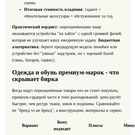
сцены.
Итоговая стоимость владения
: гаджет +
обязательные аксессуары + обслуживание за год.
Практический вердикт:
переоценёнными чаще
оказываются устройства "на хайпе" с одной громкой фичей,
которая не улучшает вашу ежедневную задачу.
Бюджетная
альтернатива:
берите предыдущую модель линейки или
устройство без "умных" надстроек, но с хорошей базой
(связь, батарея, сервис).
Одежда и обувь премиум‑марок - что
скрывает бирка
Когда ищут переоценённые товары что не стоит покупать,
премиум-гардероб часто в топе разочарований: цена растёт
быстрее, чем ресурс ткани, швов и подошвы. Сравнивайте
не "бренд vs не бренд", а конструкцию, материалы и сервис.
Кому
Вариант
Плюсы
Мину
подходит