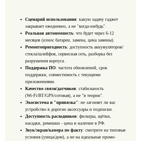
Сценарий использования
: какую задачу гаджет
закрывает ежедневно, а не "когда-нибудь".
Реальная автономность
: что будет через 6-12
месяцев (износ батареи, замена, цена замены).
Ремонтопригодность
: доступность аккумуляторов/
стекла/шлейфов, сервисная сеть, разборка без
разрушения корпуса.
Поддержка ПО
: частота обновлений, срок
поддержки, совместимость с текущими
приложениями.
Качество связи/датчиков
: стабильность
(Wi‑Fi/BT/GPS/сотовая), а не "в теории".
Экосистема и "привязка"
: не загоняет ли вас
устройство в дорогие аксессуары и подписки.
Доступность расходников
: фильтры, щётки,
насадки, ремешки - цена и наличие в РФ.
Звук/экран/камера по факту
: смотрите на типовые
условия (улица/дом), а не на идеальные промо-