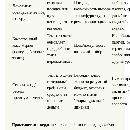
сложная
Посадка,
выбирать
Локальные
посадка или
возможность выбора
мастера, с
бренды/ателье под
нужны
ткани/фурнитуры,
риск "не
фигуру
нестандартные
ремонтопригодность
угадать" с
размеры
тканью
Тем, кто часто
Нестабиль
Качественный
обновляет
партий, б
масс‑маркет
Цена/доступность,
гардероб и не
теряет вид
(капсула, базовые
широкий выбор
хочет
слабее шв
ткани)
переплачивать
фурнитур
Тем, кто хочет
Высокий класс
Нужна пр
материалы/
ткани за разумный
Секонд‑хенд/
состояния,
крой выше
бюджет, экология,
ресейл
гарантии/
среднего за
можно найти
премиум‑качества
простого
меньшие
"старые удачные"
возврата
деньги
линейки
Практический вердикт:
переоценённость в одежде/обуви