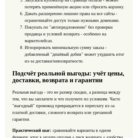
Запускать купонатор на странице оплаты - можно
потерять применённую акцию или сбросить корзину.
Давать расширению лишние права на все сайты -
ограничивайте доступ только нужными доменами.
Покупать по "автопредложению" без проверки
продавца и условий возврата - особенно на
маркетплейсах.
Игнорировать минимальную сумму заказа -
добавленный "дешёвый добив" может ухудшить итог
из-за доставки/невозвратности.
Подсчёт реальной выгоды: учёт цены,
доставки, возврата и гарантии
Реальная выгода - это не размер скидки, а разница между
тем, что вы заплатите и что получите по условиям. Часто
"выгодный" промокод превращается в переплату из-за
платной доставки, сложного возврата или урезанной
гарантии.
Практический шаг:
сравнивайте варианты в одном
формате: итог к оплате сегодня + риск возврата + удобство