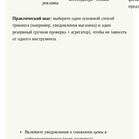
рекламы
пред
Практический шаг:
выберите один основной способ
трекинга (например, уведомления магазина) и один
резервный (ручная проверка + агрегатор), чтобы не зависеть
от одного инструмента.
Включите уведомления о снижении цены в
избранном/корзине (если доступно).