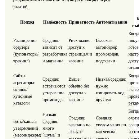
оплатой.
К
Подход
Надёжность
Приватность
Автоматизация
вы
Когда
Расширения
Средняя:
Риск выше:
Высокая:
покуп
браузера
зависит от
доступ к
автоподбор
гото
(купонаторы/
разработчика
страницам и
промокодов,
настр
трекинг)
и магазина
корзине
подсказки
досту
искл
Сайты-
Когда
Средняя:
Выше:
Низкая/средняя:
агрегаторы
прива
встречаются
обычно без
нужно
скидок/
вы го
устаревшие
доступа к
копировать код
купонные
прове
промокоды
корзине
вручную
каталоги
рука
Когда
Низкая-
Средняя:
Средняя:
охоти
Боты/каналы
средняя:
завязано на
уведомления по
расп
уведомлений
много
аккаунт
ключевым
и гот
(мессенджеры)
"шума" и
мессенджера
словам
фильт