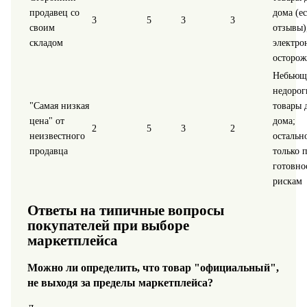
продавец со
дома (ес
3
5
3
3
своим
отзывы)
складом
электро
осторож
Небьющ
недорог
"Самая низкая
товары 
цена" от
дома;
2
5
3
2
неизвестного
остально
продавца
только 
готовно
рискам
Ответы на типичные вопросы
покупателей при выборе
маркетплейса
Можно ли определить, что товар "официальный",
не выходя за пределы маркетплейса?