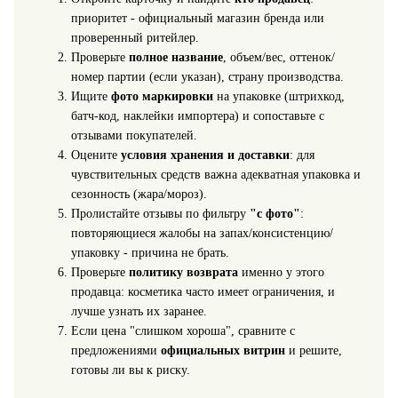
приоритет - официальный магазин бренда или
проверенный ритейлер.
Проверьте
полное название
, объем/вес, оттенок/
номер партии (если указан), страну производства.
Ищите
фото маркировки
на упаковке (штрихкод,
батч-код, наклейки импортера) и сопоставьте с
отзывами покупателей.
Оцените
условия хранения и доставки
: для
чувствительных средств важна адекватная упаковка и
сезонность (жара/мороз).
Пролистайте отзывы по фильтру
"с фото"
:
повторяющиеся жалобы на запах/консистенцию/
упаковку - причина не брать.
Проверьте
политику возврата
именно у этого
продавца: косметика часто имеет ограничения, и
лучше узнать их заранее.
Если цена "слишком хороша", сравните с
предложениями
официальных витрин
и решите,
готовы ли вы к риску.