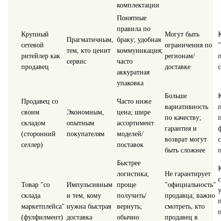
комплектации
Понятные
правила по
Крупный
Могут быть
Прагматичным,
браку; удобная
сетевой
ограничения по
тем, кто ценит
коммуникация;
ритейлер как
регионам/
сервис
часто
продавец
доставке
аккуратная
упаковка
Больше
Продавец со
Часто ниже
вариативность
своим
Экономным,
цена; шире
по качеству;
складом
опытным
ассортимент
гарантия и
(сторонний
покупателям
моделей/
возврат могут
селлер)
поставок
быть сложнее
Быстрее
логистика;
Не гарантирует
с
Товар "со
Импульсивным
проще
"официальность"
склада
и тем, кому
получить/
продавца; важно
маркетплейса"
нужна быстрая
вернуть;
смотреть, кто
(фулфилмент)
доставка
обычно
продавец в