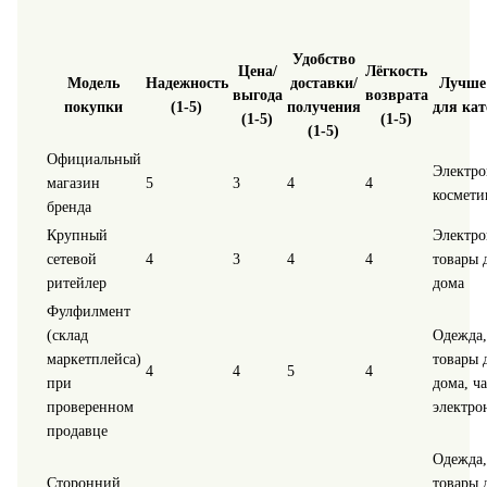
Удобство
Цена/
Лёгкость
Модель
Надежность
доставки/
Лучше 
выгода
возврата
покупки
(1-5)
получения
для кат
(1-5)
(1-5)
(1-5)
Официальный
Электро
магазин
5
3
4
4
космети
бренда
Крупный
Электро
сетевой
4
3
4
4
товары 
ритейлер
дома
Фулфилмент
(склад
Одежда,
маркетплейса)
товары 
4
4
5
4
при
дома, ча
проверенном
электро
продавце
Одежда,
Сторонний
товары 