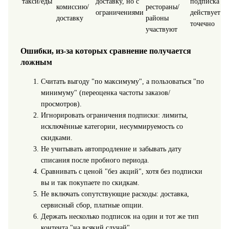
такси/еды
доставку, но с
подписка
комиссию/
рестораны/
ограничениями
действует
доставку
районы
точечно
участвуют
Ошибки, из-за которых сравнение получается
ложным
Считать выгоду "по максимуму", а пользоваться "по
минимуму" (переоценка частоты заказов/
просмотров).
Игнорировать ограничения подписки: лимиты,
исключённые категории, несуммируемость со
скидками.
Не учитывать автопродление и забывать дату
списания после пробного периода.
Сравнивать с ценой "без акций", хотя без подписки
вы и так покупаете по скидкам.
Не включать сопутствующие расходы: доставка,
сервисный сбор, платные опции.
Держать несколько подписок на один и тот же тип
контента "на всякий случай".