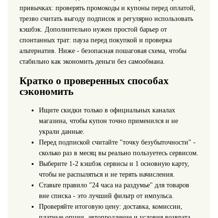
привычках: проверять
промокоды и купоны
перед оплатой,
трезво считать выгоду подписок и регулярно использовать
кэшбэк. Дополнительно нужен простой барьер от
спонтанных трат: пауза перед покупкой и проверка
альтернатив. Ниже - безопасная пошаговая схема, чтобы
стабильно
как экономить деньги
без самообмана.
Кратко о проверенных способах
сэкономить
Ищите скидки только в официальных каналах
магазина, чтобы купон точно применился и не
украли данные.
Перед подпиской считайте "точку безубыточности" -
сколько раз в месяц вы реально пользуетесь сервисом.
Выберите 1-2
кэшбэк сервисы
и 1 основную карту,
чтобы не распыляться и не терять начисления.
Ставьте правило "24 часа на раздумье" для товаров
вне списка - это лучший фильтр от импульса.
Проверяйте итоговую цену: доставка, комиссии,
платные опции, автопродление и условия возврата.