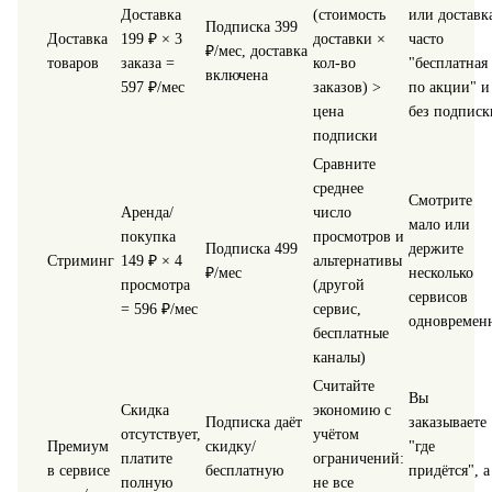
Доставка
(стоимость
или доставк
Подписка 399
Доставка
199 ₽ × 3
доставки ×
часто
₽/мес, доставка
товаров
заказа =
кол-во
"бесплатная
включена
597 ₽/мес
заказов) >
по акции" и
цена
без подписк
подписки
Сравните
среднее
Смотрите
Аренда/
число
мало или
покупка
просмотров и
Подписка 499
держите
Стриминг
149 ₽ × 4
альтернативы
₽/мес
несколько
просмотра
(другой
сервисов
= 596 ₽/мес
сервис,
одновремен
бесплатные
каналы)
Считайте
Вы
Скидка
экономию с
Подписка даёт
заказываете
отсутствует,
учётом
Премиум
скидку/
"где
платите
ограничений:
в сервисе
бесплатную
придётся", а
полную
не все